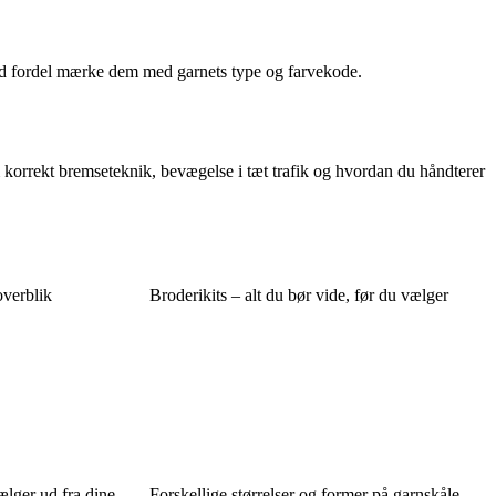
med fordel mærke dem med garnets type og farvekode.
korrekt bremseteknik, bevægelse i tæt trafik og hvordan du håndterer
verblik
Broderikits – alt du bør vide, før du vælger
lger ud fra dine
Forskellige størrelser og former på garnskåle