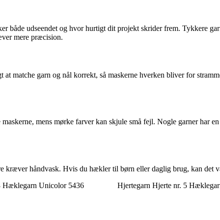
 både udseendet og hvor hurtigt dit projekt skrider frem. Tykkere garn g
ræver mere præcision.
gt at matche garn og nål korrekt, så maskerne hverken bliver for stramme
e maskerne, mens mørke farver kan skjule små fejl. Nogle garner har en 
 kræver håndvask. Hvis du hækler til børn eller daglig brug, kan det væ
8 Hæklegarn Unicolor 5436
Hjertegarn Hjerte nr. 5 Hæklega