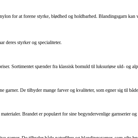
nylon for at forene styrke, blødhed og holdbarhed. Blandingsgarn kan 
deres styrker og specialiteter.
priser. Sortimentet spænder fra klassisk bomuld til luksuriøse uld- og al
 garner. De tilbyder mange farver og kvaliteter, som egner sig til båd
og materialer. Brandet er populært for sine begyndervenlige garnserier o
ative garner. De tilbyder både naturfibre og blandingsgarner, som ofte b