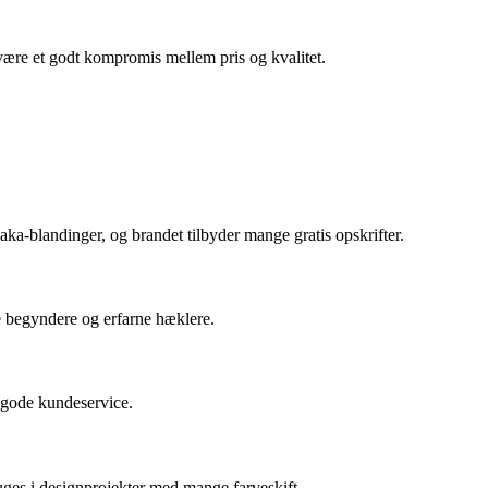
være et godt kompromis mellem pris og kvalitet.
paka-blandinger, og brandet tilbyder mange gratis opskrifter.
e begyndere og erfarne hæklere.
g gode kundeservice.
ruges i designprojekter med mange farveskift.