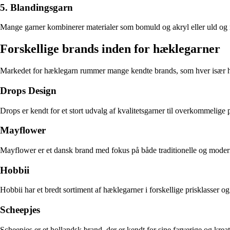
5. Blandingsgarn
Mange garner kombinerer materialer som bomuld og akryl eller uld og 
Forskellige brands inden for hæklegarner
Markedet for hæklegarn rummer mange kendte brands, som hver især har 
Drops Design
Drops er kendt for et stort udvalg af kvalitetsgarner til overkommelige 
Mayflower
Mayflower er et dansk brand med fokus på både traditionelle og moderne
Hobbii
Hobbii har et bredt sortiment af hæklegarner i forskellige prisklasser 
Scheepjes
Scheepjes er et hollandsk brand, der er kendt for sine farverige og kre