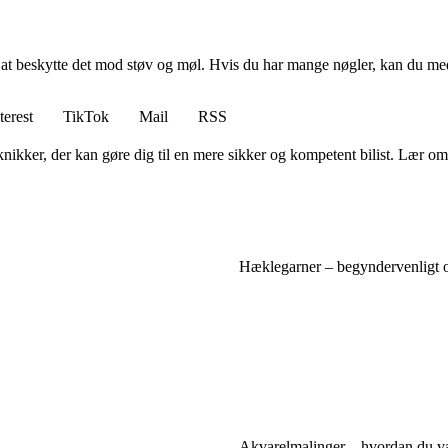
for at beskytte det mod støv og møl. Hvis du har mange nøgler, kan du 
terest
TikTok
Mail
RSS
ker, der kan gøre dig til en mere sikker og kompetent bilist. Lær om 
Hæklegarner – begyndervenligt o
Akvarelmalinger – hvordan du væ