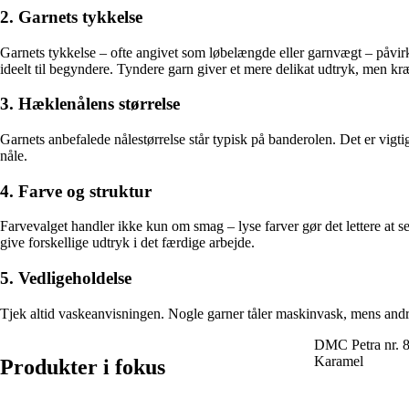
2. Garnets tykkelse
Garnets tykkelse – ofte angivet som løbelængde eller garnvægt – påvirker
ideelt til begyndere. Tyndere garn giver et mere delikat udtryk, men k
3. Hæklenålens størrelse
Garnets anbefalede nålestørrelse står typisk på banderolen. Det er vigti
nåle.
4. Farve og struktur
Farvevalget handler ikke kun om smag – lyse farver gør det lettere at s
give forskellige udtryk i det færdige arbejde.
5. Vedligeholdelse
Tjek altid vaskeanvisningen. Nogle garner tåler maskinvask, mens andre
DMC Petra nr. 
Karamel
Produkter i fokus