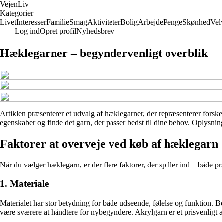
Vejen
Liv
Kategorier
Livet
Interesser
Familie
Smag
Aktiviteter
Bolig
Arbejde
Penge
Skønhed
Vel
Log ind
Opret profil
Nyhedsbrev
Hæklegarner – begyndervenligt overblik
Artiklen præsenterer et udvalg af hæklegarner, der repræsenterer forskel
egenskaber og finde det garn, der passer bedst til dine behov. Oplysnin
Faktorer at overveje ved køb af hæklegarn
Når du vælger hæklegarn, er der flere faktorer, der spiller ind – både pr
1. Materiale
Materialet har stor betydning for både udseende, følelse og funktion. B
være sværere at håndtere for nybegyndere. Akrylgarn er et prisvenligt al