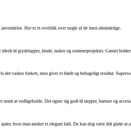
 anvendelse. Her er et overblik over nogle af de mest almindelige.
r ideelt til grydelapper, klude, tasker og sommerprojekter. Garnet hold
 hvis det vaskes forkert, men giver et blødt og behageligt resultat. Supe
 er nemt at vedligeholde. Det egner sig godt til tæpper, bamser og acces
g sjaler, hvor man ønsker et elegant fald. De kan dog være lidt glatte at