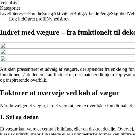
Vejen
Liv
Kategorier
Livet
Interesser
Familie
Smag
Aktiviteter
Bolig
Arbejde
Penge
Skønhed
Vel
Log ind
Opret profil
Nyhedsbrev
Indret med vægure – fra funktionelt til dek
Artiklen præsenterer et udvalg af vægure, der spænder fra enkle og funkt
funktioner, så du lettere kan finde et ur, der matcher dit hjem. Oplysni
og inspirerende overblik.
Faktorer at overveje ved køb af vægur
Når du vælger et vægur, er det værd at tænke over både funktionalitet, d
1. Stil og design
Et vægur kan være et centralt blikfang eller en diskret detalje. Overvej
klassisk udtryk, mens firkantede eller asymmetriske former kan tilføre