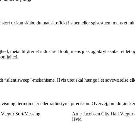
stort ur kan skabe dramatisk effekt i stuen eller spisestuen, mens et mind
ghed, metal tilfører et industrielt look, mens glas og akryl skaber et 
sonlighed.
t “silent sweep”-mekanisme. Hvis uret skal hænge i et soveværelse eller
isning, termometer eller radiostyret præcision. Overvej, om du ønsker et
k Vægur Sort/Messing
Arne Jacobsen City Hall Vægur 
Hvid