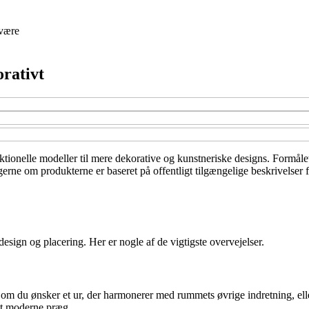
være
orativt
ionelle modeller til mere dekorative og kunstneriske designs. Formålet er
ngerne om produkterne er baseret på offentligt tilgængelige beskrivelser
esign og placering. Her er nogle af de vigtigste overvejelser.
, om du ønsker et ur, der harmonerer med rummets øvrige indretning, elle
 et moderne præg.