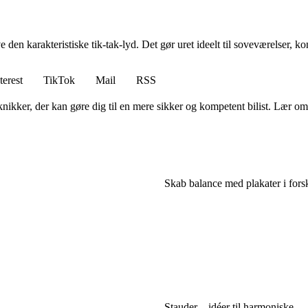
en karakteristiske tik-tak-lyd. Det gør uret ideelt til soveværelser, kont
terest
TikTok
Mail
RSS
ker, der kan gøre dig til en mere sikker og kompetent bilist. Lær om 
Skab balance med plakater i forske
Stauder – idéer til harmoniske