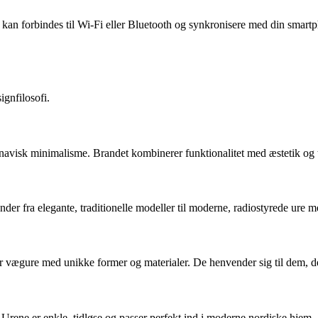
e kan forbindes til Wi-Fi eller Bluetooth og synkronisere med din smar
gnfilosofi.
avisk minimalisme. Brandet kombinerer funktionalitet med æstetik og ti
nder fra elegante, traditionelle modeller til moderne, radiostyrede ure 
 vægure med unikke former og materialer. De henvender sig til dem, de
 Urene er enkle, tidløse og passer perfekt ind i moderne nordiske hjem.