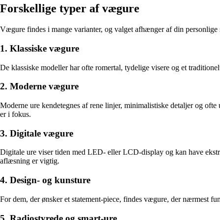
Forskellige typer af vægure
Vægure findes i mange varianter, og valget afhænger af din personlige 
1. Klassiske vægure
De klassiske modeller har ofte romertal, tydelige visere og et traditionel
2. Moderne vægure
Moderne ure kendetegnes af rene linjer, minimalistiske detaljer og ofte u
er i fokus.
3. Digitale vægure
Digitale ure viser tiden med LED- eller LCD-display og kan have ekstra
aflæsning er vigtig.
4. Design- og kunsture
For dem, der ønsker et statement-piece, findes vægure, der nærmest fun
5. Radiostyrede og smart-ure