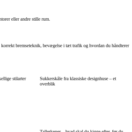
orer eller andre stille rum.
korrekt bremseteknik, bevægelse i tæt trafik og hvordan du håndterer
llige stilarter
Sukkerskåle fra klassiske designhuse – et
overblik
Tallerkener – hvad skal du kigge efter, før du