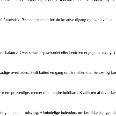
l futuristisk. Brandet er kendt for sin kreative tilgang og høje kvalitet.
mmets balance. Over sofaen, spisebordet eller i entréen er populære valg.
ige overfladen. Skift batteri en gang om året eller efter behov, og kontr
e mere prisvenlige, men er ofte mindre holdbare. Kvaliteten af urværket 
ugt og temperaturudsving. Almindelige indendørs ure bør ikke hænge u