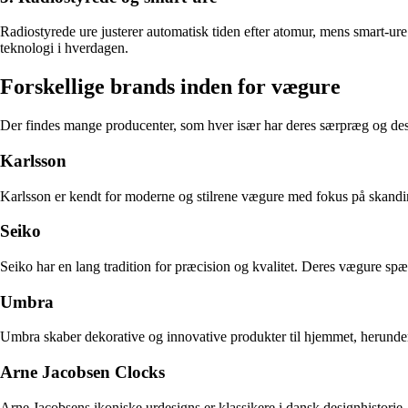
Radiostyrede ure justerer automatisk tiden efter atomur, mens smart-ur
teknologi i hverdagen.
Forskellige brands inden for vægure
Der findes mange producenter, som hver især har deres særpræg og desi
Karlsson
Karlsson er kendt for moderne og stilrene vægure med fokus på skandin
Seiko
Seiko har en lang tradition for præcision og kvalitet. Deres vægure spæ
Umbra
Umbra skaber dekorative og innovative produkter til hjemmet, herunder
Arne Jacobsen Clocks
Arne Jacobsens ikoniske urdesigns er klassikere i dansk designhistorie.