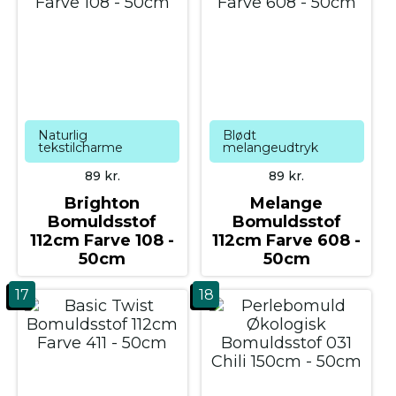
Naturlig
Blødt
tekstilcharme
melangeudtryk
89
kr.
89
kr.
Brighton
Melange
Bomuldsstof
Bomuldsstof
112cm Farve 108 -
112cm Farve 608 -
50cm
50cm
17
18