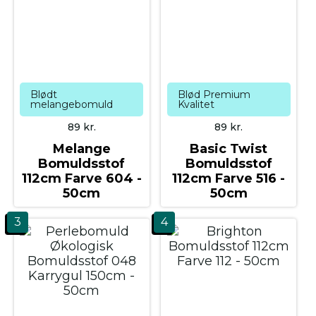
Blødt
Blød Premium
melangebomuld
Kvalitet
89
kr.
89
kr.
Melange
Basic Twist
Bomuldsstof
Bomuldsstof
112cm Farve 604 -
112cm Farve 516 -
50cm
50cm
3
4