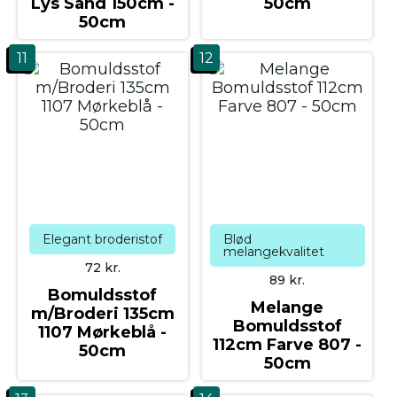
Lys Sand 150cm -
50cm
50cm
11
12
Elegant broderistof
Blød
melangekvalitet
72
kr.
89
kr.
Bomuldsstof
Melange
m/Broderi 135cm
Bomuldsstof
1107 Mørkeblå -
112cm Farve 807 -
50cm
50cm