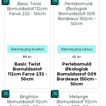
13
14
Bæredygtig kvalitet
Bæredygtig luksus
89
kr.
45
kr.
Basic Twist
Perlebomuld
Bomuldsstof
Økologisk
112cm Farve 232 -
Bomuldsstof 009
50cm
Bordeaux 150cm -
50cm
15
16