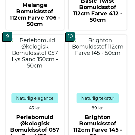
Basic Twist
Melange
Bomuldsstof
Bomuldsstof
112cm Farve 412 -
112cm Farve 706 -
50cm
50cm
9
10
Naturlig elegance
Naturlig tekstur
45
kr.
89
kr.
Perlebomuld
Brighton
Økologisk
Bomuldsstof
Bomuldsstof 057
112cm Farve 145 -