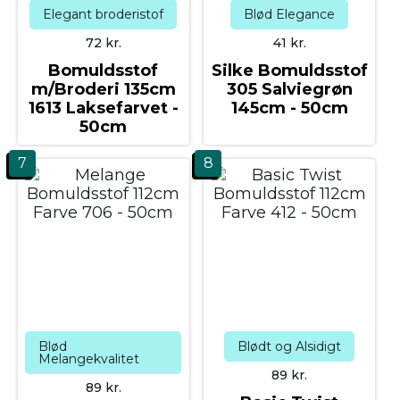
Elegant broderistof
Blød Elegance
72
kr.
41
kr.
Bomuldsstof
Silke Bomuldsstof
m/Broderi 135cm
305 Salviegrøn
1613 Laksefarvet -
145cm - 50cm
50cm
7
8
Blød
Blødt og Alsidigt
Melangekvalitet
89
kr.
89
kr.