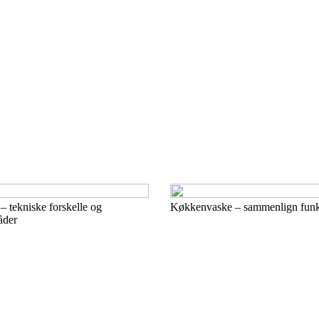
 tekniske forskelle og
Køkkenvaske – sammenlign funkt
åder