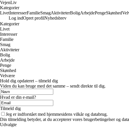
Vejen
Liv
Kategorier
Livet
Interesser
Familie
Smag
Aktiviteter
Bolig
Arbejde
Penge
Skønhed
Vel
Log ind
Opret profil
Nyhedsbrev
Kategorier
Livet
Interesser
Familie
Smag
Aktiviteter
Bolig
Arbejde
Penge
Skønhed
Velvære
Hold dig opdateret – tilmeld dig
Viden du kan bruge med det samme – sendt direkte til dig.
Hvad er din e-mail?
Tilmeld dig
Jeg er indforstået med hjemmesidens vilkår og databrug.
Din tilmelding betyder, at du accepterer vores brugerbetingelser og data
Udvalgte