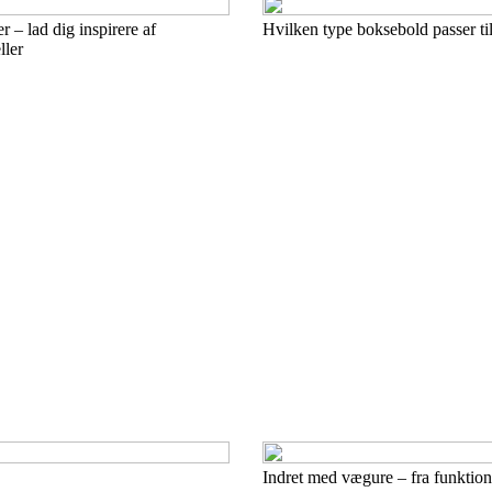
 – lad dig inspirere af
Hvilken type boksebold passer ti
ller
Indret med vægure – fra funktionel