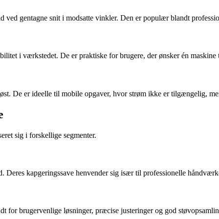
id ved gentagne snit i modsatte vinkler. Den er populær blandt professio
ilitet i værkstedet. De er praktiske for brugere, der ønsker én maskine til
 De er ideelle til mobile opgaver, hvor strøm ikke er tilgængelig, men 
e
eret sig i forskellige segmenter.
d. Deres kapgeringssave henvender sig især til professionelle håndværk
ndt for brugervenlige løsninger, præcise justeringer og god støvopsamli