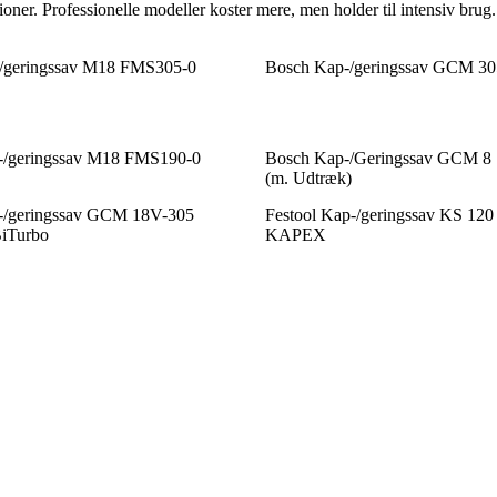
tioner. Professionelle modeller koster mere, men holder til intensiv b
/geringssav M18 FMS305-0
Bosch Kap-/geringssav GCM 30
-/geringssav M18 FMS190-0
Bosch Kap-/Geringssav GCM 8 S
(m. Udtræk)
-/geringssav GCM 18V-305
Festool Kap-/geringssav KS 1
iTurbo
KAPEX