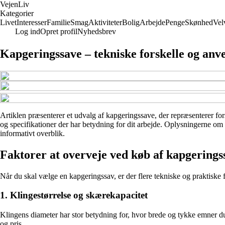
Vejen
Liv
Kategorier
Livet
Interesser
Familie
Smag
Aktiviteter
Bolig
Arbejde
Penge
Skønhed
Vel
Log ind
Opret profil
Nyhedsbrev
Kapgeringssave – tekniske forskelle og an
Artiklen præsenterer et udvalg af kapgeringssave, der repræsenterer fors
og specifikationer der har betydning for dit arbejde. Oplysningerne om 
informativt overblik.
Faktorer at overveje ved køb af kapgerings
Når du skal vælge en kapgeringssav, er der flere tekniske og praktiske fa
1. Klingestørrelse og skærekapacitet
Klingens diameter har stor betydning for, hvor brede og tykke emner 
og pris.