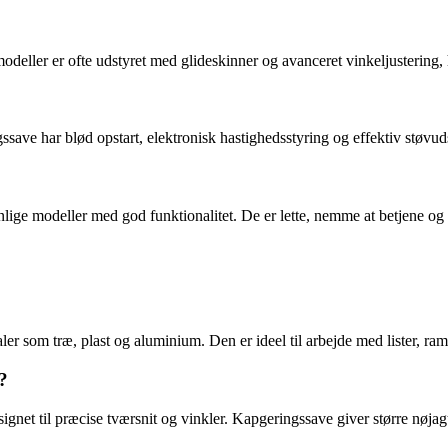
odeller er ofte udstyret med glideskinner og avanceret vinkeljustering
ve har blød opstart, elektronisk hastighedsstyring og effektiv støvuds
nlige modeller med god funktionalitet. De er lette, nemme at betjene og 
aler som træ, plast og aluminium. Den er ideel til arbejde med lister, r
?
signet til præcise tværsnit og vinkler. Kapgeringssave giver større nøja