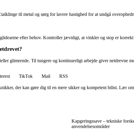
cialklinge til metal og sørg for lavere hastighed for at undgå overophed
lidearme efter behov. Kontroller jævnligt, at vinkler og stop er korrekt 
etdrevet?
ller glimrende. Til tungere og kontinuerligt arbejde giver netdrevne mod
terest
TikTok
Mail
RSS
ker, der kan gøre dig til en mere sikker og kompetent bilist. Lær om 
Kapgeringssave – tekniske forske
anvendelsesområder