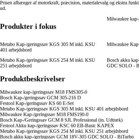
Prisen afhænger af motorkraft, præcision, materialevalg og ekstra funk
ud.
Milwaukee kap-
Produkter i fokus
Metabo Kap-/geringssav KGS 305 M inkl. KSU
Milwaukee Kap
401 arbejdsbord
Metabo Kap-/geringssav KGS 254 M inkl. KSU
Bosch akku kap
251 arbejdsbord
GDC SOLO - B
Produktbeskrivelser
Milwaukee kap-/geringssav M18 FMS305-0
Bosch Kap-/geringssav GCM 305-216 D
Festool Kap-/geringssav KS 60 E-Set
Metabo Kap-/geringssav KGS 305 M inkl. KSU 401 arbejdsbord
Milwaukee Kap-/geringssav M18 FMS190-0
Bosch Kap-/Geringssav GCM 8 SJL Professional (m. Udtræk)
Festool Akku kap-/geringssav KSC 60 EB-Basic KAPEX
Metabo Kap-/geringssav KGS 254 M inkl. KSU 251 arbejdsbord
Bosch akku kap-/geringssav GCM 18V-305 GDC SOLO - BiTurbo