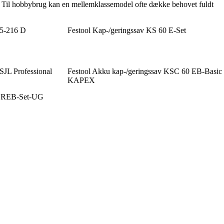
rug. Til hobbybrug kan en mellemklassemodel ofte dække behovet fuldt
5-216 D
Festool Kap-/geringssav KS 60 E-Set
JL Professional
Festool Akku kap-/geringssav KSC 60 EB-Basic
KAPEX
20 REB-Set-UG