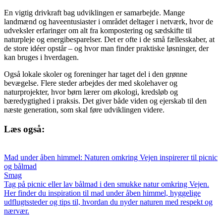
En vigtig drivkraft bag udviklingen er samarbejde. Mange
landmænd og haveentusiaster i området deltager i netværk, hvor de
udveksler erfaringer om alt fra kompostering og sædskifte til
naturpleje og energibesparelser. Det er ofte i de små fællesskaber, at
de store idéer opstår – og hvor man finder praktiske løsninger, der
kan bruges i hverdagen.
Også lokale skoler og foreninger har taget del i den grønne
bevægelse. Flere steder arbejdes der med skolehaver og
naturprojekter, hvor børn lærer om økologi, kredsløb og
bæredygtighed i praksis. Det giver både viden og ejerskab til den
næste generation, som skal føre udviklingen videre.
Læs også:
Mad under åben himmel: Naturen omkring Vejen inspirerer til picnic
og bålmad
Smag
Tag på picnic eller lav bålmad i den smukke natur omkring Vejen.
Her finder du inspiration til mad under åben himmel, hyggelige
udflugtssteder og tips til, hvordan du nyder naturen med respekt og
nærvær.