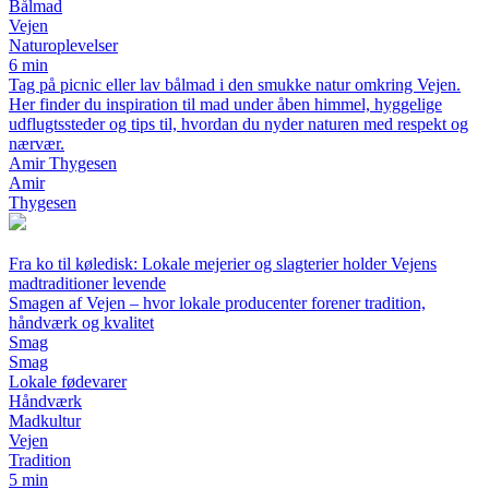
Bålmad
Vejen
Naturoplevelser
6 min
Tag på picnic eller lav bålmad i den smukke natur omkring Vejen.
Her finder du inspiration til mad under åben himmel, hyggelige
udflugtssteder og tips til, hvordan du nyder naturen med respekt og
nærvær.
Amir Thygesen
Amir
Thygesen
Fra ko til køledisk: Lokale mejerier og slagterier holder Vejens
madtraditioner levende
Smagen af Vejen – hvor lokale producenter forener tradition,
håndværk og kvalitet
Smag
Smag
Lokale fødevarer
Håndværk
Madkultur
Vejen
Tradition
5 min