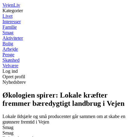
Vejen
Liv
Kategorier
Livet
Interesser
Familie
Smag
Aktiviteter
Bolig
Arbejde
Penge
Skønhed
Velvære
Log ind
Opret profil
Nyhedsbrev
Økologien spirer: Lokale kræfter
fremmer bæredygtigt landbrug i Vejen
Lokale ildsjæle og små producenter går sammen om at skabe en
grønnere fremtid i Vejen
Smag
Smag