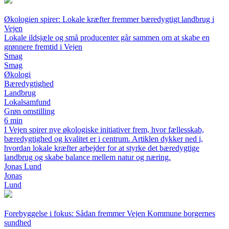
Økologien spirer: Lokale kræfter fremmer bæredygtigt landbrug i
Vejen
Lokale ildsjæle og små producenter går sammen om at skabe en
grønnere fremtid i Vejen
Smag
Smag
Økologi
Bæredygtighed
Landbrug
Lokalsamfund
Grøn omstilling
6 min
I Vejen spirer nye økologiske initiativer frem, hvor fællesskab,
bæredygtighed og kvalitet er i centrum. Artiklen dykker ned i,
hvordan lokale kræfter arbejder for at styrke det bæredygtige
landbrug og skabe balance mellem natur og næring.
Jonas Lund
Jonas
Lund
Forebyggelse i fokus: Sådan fremmer Vejen Kommune borgernes
sundhed