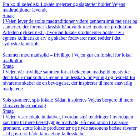
Fra ko til køledisk: Lokale mejerier og slagterier holder Vejens
madtraditioner levende
Smag
I Vejen lever de stolte madtraditioner videre gennem små mejerier og
slagterier, der forener klassisk håndværk med moderne produktion.
Artiklen dykker ned i, hvordan lokale producenter holder liv i
egnens kulinariske arv og skaber fødevarer med rødder i det
sydjyske landskab.
Sammen mod madspild – frivillige i Vejen gør en forskel for lokal
madkultur
Smag
I Vejen går frivillige sammen for at bekæmpe madspild og styrke
den lokale madkultur. Gennem fællesskab, oplysning og respekt for
råvarerne skaber de en bevægelse, der inspirerer til mere ansvarlig
madglæde.
Spis grønnere, spis lokalt: Sådan inspireres Vejens borgere til mere
klimavenlige madvalg
Smag
I Vejen viser lokale initiativer, hvordan små ændringer i hverdagen
kan føre til mere bæredygtige madvalg. Få inspiration til at spise
grønnere, støtte lokale producenter og nyde sæsonens bedste råvarer
– til gavn for både klimaet og fællesskabet.