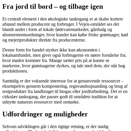
Fra jord til bord – og tilbage igen
Et centralt element i den økologiske tankegang er at skabe kortere
afstand mellem producent og forbruger. I Vejen-området ses det
blandt andet i form af lokale fødevaremarkeder, gårdsalg og
abonnementsordninger, hvor kunder kan købe friske grøntsager, kød
og mejeriprodukter direkte fra producenterne.
Denne form for handel styrker ikke kun økonomien i
lokalsamfundet, men giver også forbrugerne en større forståelse for,
hvor maden kommer fra. Mange sætter pris på at kunne se
markerne, hvor grøntsagerne dyrkes, og tale med dem, der står bag
produktionen.
Samtidig er der voksende interesse for at genanvende ressourcer –
eksempelvis gennem kompostering, regnvandsopsamling og brug af
restprodukter fra landbruget til biogas eller jordforbedring. Det er en
cirkulær tankegang, der passer godt til områdets tradition for at
udnytte naturens ressourcer med omtanke.
Udfordringer og muligheder
Selvom udviklingen går i den rigtige retning, er der stadig