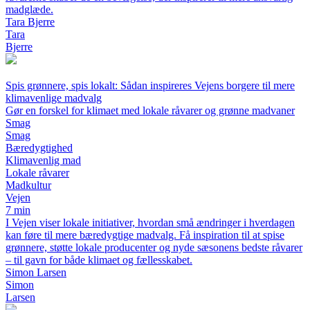
madglæde.
Tara Bjerre
Tara
Bjerre
Spis grønnere, spis lokalt: Sådan inspireres Vejens borgere til mere
klimavenlige madvalg
Gør en forskel for klimaet med lokale råvarer og grønne madvaner
Smag
Smag
Bæredygtighed
Klimavenlig mad
Lokale råvarer
Madkultur
Vejen
7 min
I Vejen viser lokale initiativer, hvordan små ændringer i hverdagen
kan føre til mere bæredygtige madvalg. Få inspiration til at spise
grønnere, støtte lokale producenter og nyde sæsonens bedste råvarer
– til gavn for både klimaet og fællesskabet.
Simon Larsen
Simon
Larsen