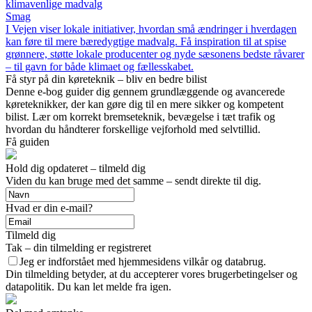
klimavenlige madvalg
Smag
I Vejen viser lokale initiativer, hvordan små ændringer i hverdagen
kan føre til mere bæredygtige madvalg. Få inspiration til at spise
grønnere, støtte lokale producenter og nyde sæsonens bedste råvarer
– til gavn for både klimaet og fællesskabet.
Få styr på din køreteknik – bliv en bedre bilist
Denne e-bog guider dig gennem grundlæggende og avancerede
køreteknikker, der kan gøre dig til en mere sikker og kompetent
bilist. Lær om korrekt bremseteknik, bevægelse i tæt trafik og
hvordan du håndterer forskellige vejforhold med selvtillid.
Få guiden
Hold dig opdateret – tilmeld dig
Viden du kan bruge med det samme – sendt direkte til dig.
Hvad er din e-mail?
Tilmeld dig
Tak – din tilmelding er registreret
Jeg er indforstået med hjemmesidens vilkår og databrug.
Din tilmelding betyder, at du accepterer vores brugerbetingelser og
datapolitik. Du kan let melde fra igen.