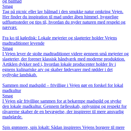
og bålmad
Smag
Tag på picnic eller lav bålmad i den smukke natur omkring Vejen.
Her finder du inspiration til mad under åben himmel, hyggelige
udflugtssteder og tips til, hvordan du nyder naturen med respekt og
nærvær.
Fra ko til køledisk: Lokale mejerier og slagterier holder Vejens
madtraditioner levende
Smag
I Vejen lever de stolte madtraditioner videre gennem små mejerier og
slagterier, der forener klassisk håndværk med moderne produktion.
Artiklen dykker ned i, hvordan lokale producenter holder liv i
egnens kulinariske arv og skaber fødevarer med rødder i det
sydjyske landskab.
Sammen mod madspild – frivillige i Vejen gør en forskel for lokal
madkultur
Smag
I Vejen går frivillige sammen for at bekæmpe madspild og styrke
den lokale madkultur. Gennem fællesskab, oplysning og respekt for
råvarerne skaber de en bevægelse, der inspirerer til mere ansvarlig
madglæde.
Spis grønnere, spis lokalt: Sådan inspireres Vejens borgere til mere