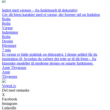
Indret med vægure – fra funktionelt til dekorativt
Giv dit hjem karakter med et vægur, der forener stil og funktion
Bolig
Bolig
Vægur
Indretning
Bolig
Design
Hjemmet
7 min
Et vægur er både praktisk og dekorativt. I denne artikel får du
inspiration til, hvordan du vælger det rette ur til dit hjem – fra
klassiske modeller til moderne design og smarte funktioner.
Amir Thygesen
Amir
Thygesen
Vejen
Liv
Del med omtanke
X
Facebook
Instagram
LinkedIn