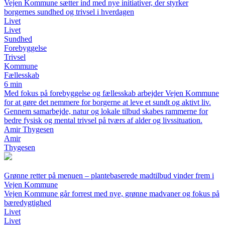
Vejen Kommune sætter ind med nye initiativer, der styrker
borgernes sundhed og trivsel i hverdagen
Livet
Livet
Sundhed
Forebyggelse
Trivsel
Kommune
Fællesskab
6 min
Med fokus på forebyggelse og fællesskab arbejder Vejen Kommune
for at gøre det nemmere for borgerne at leve et sundt og aktivt liv.
Gennem samarbejde, natur og lokale tilbud skabes rammerne for
bedre fysisk og mental trivsel på tværs af alder og livssituation.
Amir Thygesen
Amir
Thygesen
Grønne retter på menuen – plantebaserede madtilbud vinder frem i
Vejen Kommune
Vejen Kommune går forrest med nye, grønne madvaner og fokus på
bæredygtighed
Livet
Livet