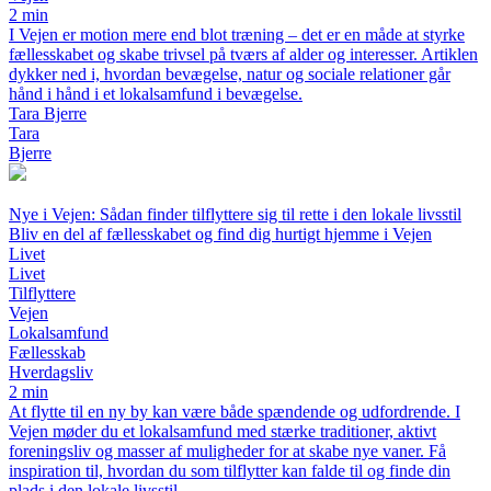
2 min
I Vejen er motion mere end blot træning – det er en måde at styrke
fællesskabet og skabe trivsel på tværs af alder og interesser. Artiklen
dykker ned i, hvordan bevægelse, natur og sociale relationer går
hånd i hånd i et lokalsamfund i bevægelse.
Tara Bjerre
Tara
Bjerre
Nye i Vejen: Sådan finder tilflyttere sig til rette i den lokale livsstil
Bliv en del af fællesskabet og find dig hurtigt hjemme i Vejen
Livet
Livet
Tilflyttere
Vejen
Lokalsamfund
Fællesskab
Hverdagsliv
2 min
At flytte til en ny by kan være både spændende og udfordrende. I
Vejen møder du et lokalsamfund med stærke traditioner, aktivt
foreningsliv og masser af muligheder for at skabe nye vaner. Få
inspiration til, hvordan du som tilflytter kan falde til og finde din
plads i den lokale livsstil.