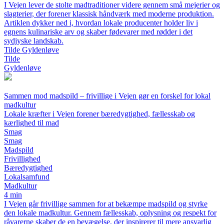
I Vejen lever de stolte madtraditioner videre gennem små mejerier og
slagterier, der forener klassisk håndværk med moderne produktion.
Artiklen dykker ned i, hvordan lokale producenter holder liv i
egnens kulinariske arv og skaber fødevarer med rødder i det
sydjyske landskab.
Tilde Gyldenløve
Tilde
Gyldenløve
Sammen mod madspild – frivillige i Vejen gør en forskel for lokal
madkultur
Lokale kræfter i Vejen forener bæredygtighed, fællesskab og
kærlighed til mad
Smag
Smag
Madspild
Frivillighed
Bæredygtighed
Lokalsamfund
Madkultur
4 min
I Vejen går frivillige sammen for at bekæmpe madspild og styrke
den lokale madkultur. Gennem fællesskab, oplysning og respekt for
råvarerne skaber de en bevægelse, der inspirerer til mere ansvarlig