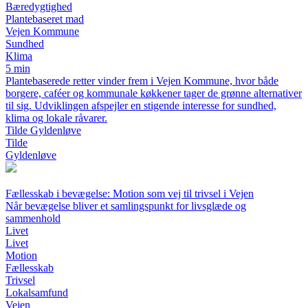
Bæredygtighed
Plantebaseret mad
Vejen Kommune
Sundhed
Klima
5 min
Plantebaserede retter vinder frem i Vejen Kommune, hvor både
borgere, caféer og kommunale køkkener tager de grønne alternativer
til sig. Udviklingen afspejler en stigende interesse for sundhed,
klima og lokale råvarer.
Tilde Gyldenløve
Tilde
Gyldenløve
Fællesskab i bevægelse: Motion som vej til trivsel i Vejen
Når bevægelse bliver et samlingspunkt for livsglæde og
sammenhold
Livet
Livet
Motion
Fællesskab
Trivsel
Lokalsamfund
Vejen