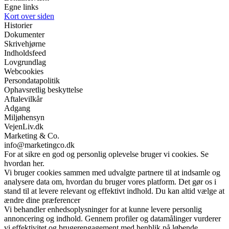
Egne links
Kort over siden
Historier
Dokumenter
Skrivehjørne
Indholdsfeed
Lovgrundlag
Webcookies
Persondatapolitik
Ophavsretlig beskyttelse
Aftalevilkår
Adgang
Miljøhensyn
VejenLiv.dk
Marketing & Co.
info@marketingco.dk
For at sikre en god og personlig oplevelse bruger vi cookies. Se
hvordan her.
Vi bruger cookies sammen med udvalgte partnere til at indsamle og
analysere data om, hvordan du bruger vores platform. Det gør os i
stand til at levere relevant og effektivt indhold. Du kan altid vælge at
ændre dine præferencer
Vi behandler enhedsoplysninger for at kunne levere personlig
annoncering og indhold. Gennem profiler og datamålinger vurderer
vi effektivitet og brugerengagement med henblik på løbende