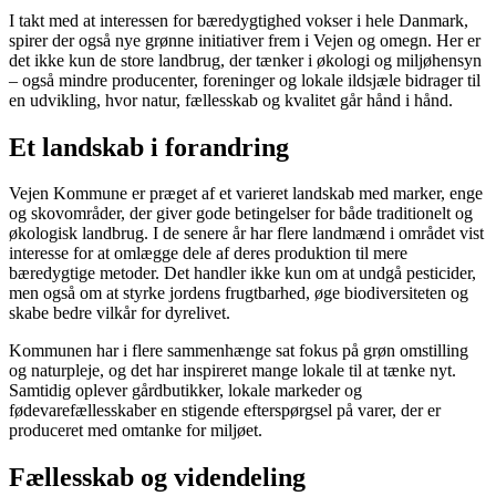
I takt med at interessen for bæredygtighed vokser i hele Danmark,
spirer der også nye grønne initiativer frem i Vejen og omegn. Her er
det ikke kun de store landbrug, der tænker i økologi og miljøhensyn
– også mindre producenter, foreninger og lokale ildsjæle bidrager til
en udvikling, hvor natur, fællesskab og kvalitet går hånd i hånd.
Et landskab i forandring
Vejen Kommune er præget af et varieret landskab med marker, enge
og skovområder, der giver gode betingelser for både traditionelt og
økologisk landbrug. I de senere år har flere landmænd i området vist
interesse for at omlægge dele af deres produktion til mere
bæredygtige metoder. Det handler ikke kun om at undgå pesticider,
men også om at styrke jordens frugtbarhed, øge biodiversiteten og
skabe bedre vilkår for dyrelivet.
Kommunen har i flere sammenhænge sat fokus på grøn omstilling
og naturpleje, og det har inspireret mange lokale til at tænke nyt.
Samtidig oplever gårdbutikker, lokale markeder og
fødevarefællesskaber en stigende efterspørgsel på varer, der er
produceret med omtanke for miljøet.
Fællesskab og videndeling