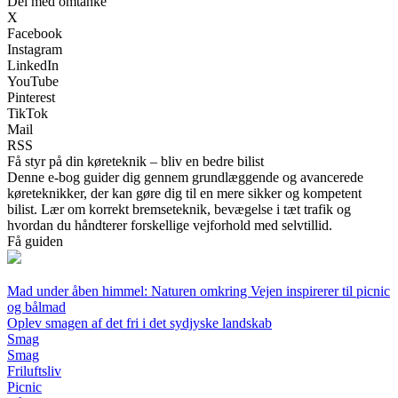
Del med omtanke
X
Facebook
Instagram
LinkedIn
YouTube
Pinterest
TikTok
Mail
RSS
Få styr på din køreteknik – bliv en bedre bilist
Denne e-bog guider dig gennem grundlæggende og avancerede
køreteknikker, der kan gøre dig til en mere sikker og kompetent
bilist. Lær om korrekt bremseteknik, bevægelse i tæt trafik og
hvordan du håndterer forskellige vejforhold med selvtillid.
Få guiden
Mad under åben himmel: Naturen omkring Vejen inspirerer til picnic
og bålmad
Oplev smagen af det fri i det sydjyske landskab
Smag
Smag
Friluftsliv
Picnic