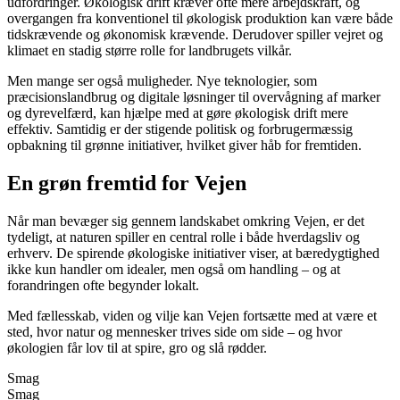
udfordringer. Økologisk drift kræver ofte mere arbejdskraft, og
overgangen fra konventionel til økologisk produktion kan være både
tidskrævende og økonomisk krævende. Derudover spiller vejret og
klimaet en stadig større rolle for landbrugets vilkår.
Men mange ser også muligheder. Nye teknologier, som
præcisionslandbrug og digitale løsninger til overvågning af marker
og dyrevelfærd, kan hjælpe med at gøre økologisk drift mere
effektiv. Samtidig er der stigende politisk og forbrugermæssig
opbakning til grønne initiativer, hvilket giver håb for fremtiden.
En grøn fremtid for Vejen
Når man bevæger sig gennem landskabet omkring Vejen, er det
tydeligt, at naturen spiller en central rolle i både hverdagsliv og
erhverv. De spirende økologiske initiativer viser, at bæredygtighed
ikke kun handler om idealer, men også om handling – og at
forandringen ofte begynder lokalt.
Med fællesskab, viden og vilje kan Vejen fortsætte med at være et
sted, hvor natur og mennesker trives side om side – og hvor
økologien får lov til at spire, gro og slå rødder.
Smag
Smag