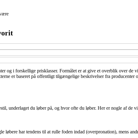
være
vorit
er og i forskellige prisklasser. Formålet er at give et overblik over de 
rne er baseret på offentligt tilgængelige beskrivelser fra producenter o
stil, underlaget du løber på, og hvor ofte du løber. Her er nogle af de vi
gle løbere har tendens til at rulle foden indad (overpronation), mens an