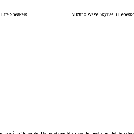
Lite Sneakers
Mizuno Wave Skyrise 3 Løbesk
e formål og løbestile. Her er et overblik over de mest almindelige katego