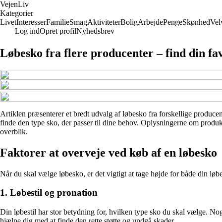
Vejen
Liv
Kategorier
Livet
Interesser
Familie
Smag
Aktiviteter
Bolig
Arbejde
Penge
Skønhed
Vel
Log ind
Opret profil
Nyhedsbrev
Løbesko fra flere producenter – find din fa
Artiklen præsenterer et bredt udvalg af løbesko fra forskellige producent
finde den type sko, der passer til dine behov. Oplysningerne om produkte
overblik.
Faktorer at overveje ved køb af en løbesko
Når du skal vælge løbesko, er det vigtigt at tage højde for både din løbe
1. Løbestil og pronation
Din løbestil har stor betydning for, hvilken type sko du skal vælge. No
hjælpe dig med at finde den rette støtte og undgå skader.