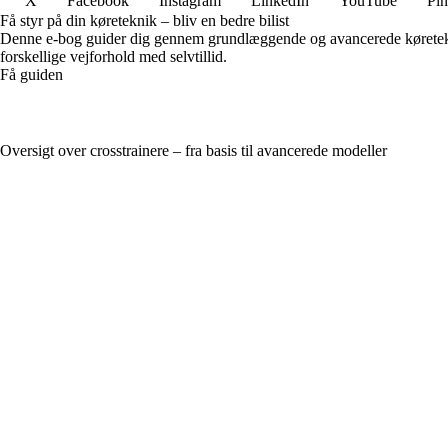
X
Facebook
Instagram
LinkedIn
YouTube
Pin
Få styr på din køreteknik – bliv en bedre bilist
Denne e-bog guider dig gennem grundlæggende og avancerede køreteknik
forskellige vejforhold med selvtillid.
Få guiden
Oversigt over crosstrainere – fra basis til avancerede modeller