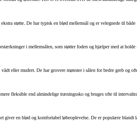
 ekstra støtte. De har typisk en blød mellemsål og er velegnede til båd
forstærkninger i mellemsålen, som støtter foden og hjælper med at holde 
, vådt eller mudret. De har grovere mønster i sålen for bedre greb og of
og mere fleksible end almindelige træningssko og bruges ofte til intervalt
t giver en blød og komfortabel løbeoplevelse. De er populære blandt la