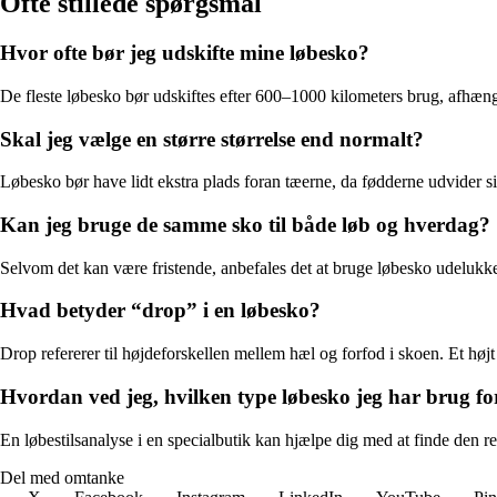
Ofte stillede spørgsmål
Hvor ofte bør jeg udskifte mine løbesko?
De fleste løbesko bør udskiftes efter 600–1000 kilometers brug, afhængig
Skal jeg vælge en større størrelse end normalt?
Løbesko bør have lidt ekstra plads foran tæerne, da fødderne udvider si
Kan jeg bruge de samme sko til både løb og hverdag?
Selvom det kan være fristende, anbefales det at bruge løbesko udelukken
Hvad betyder “drop” i en løbesko?
Drop refererer til højdeforskellen mellem hæl og forfod i skoen. Et høj
Hvordan ved jeg, hvilken type løbesko jeg har brug fo
En løbestilsanalyse i en specialbutik kan hjælpe dig med at finde den re
Del med omtanke