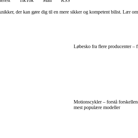
terest
TikTok
Mail
RSS
ker, der kan gøre dig til en mere sikker og kompetent bilist. Lær om 
Løbesko fra flere producenter – f
Motionscykler – forstå forskelle
mest populære modeller