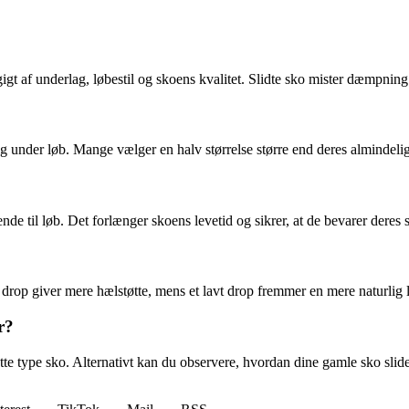
t af underlag, løbestil og skoens kvalitet. Slidte sko mister dæmpning o
g under løb. Mange vælger en halv størrelse større end deres almindelig
de til løb. Det forlænger skoens levetid og sikrer, at de bevarer deres
t drop giver mere hælstøtte, mens et lavt drop fremmer en mere naturlig 
r?
tte type sko. Alternativt kan du observere, hvordan dine gamle sko slide