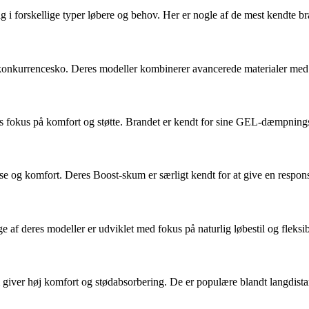
g i forskellige typer løbere og behov. Her er nogle af de mest kendte br
g konkurrencesko. Deres modeller kombinerer avancerede materialer med 
res fokus på komfort og støtte. Brandet er kendt for sine GEL-dæmpnings
lse og komfort. Deres Boost-skum er særligt kendt for at give en respo
af deres modeller er udviklet med fokus på naturlig løbestil og fleksibi
m giver høj komfort og stødabsorbering. De er populære blandt langdist